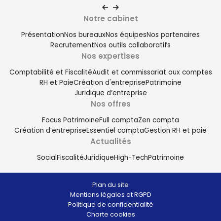
Notre cabinet
Présentation
Nos bureaux
Nos équipes
Nos partenaires
Recrutement
Nos outils collaboratifs
Nos expertises
Comptabilité et Fiscalité
Audit et commissariat aux comptes
RH et Paie
Création d'entreprise
Patrimoine
Juridique d’entreprise
Nos offres
Espace client
Focus Patrimoine
Full compta
Zen compta
0596 74 87 84
Création d’entreprise
Essentiel compta
Gestion RH et paie
Actualités
Social
Fiscalité
Juridique
High-Tech
Patrimoine
Facebook
Plan du site
LinkedIn
Mentions légales et RGPD
Politique de confidentialité
Youtube
Charte cookies