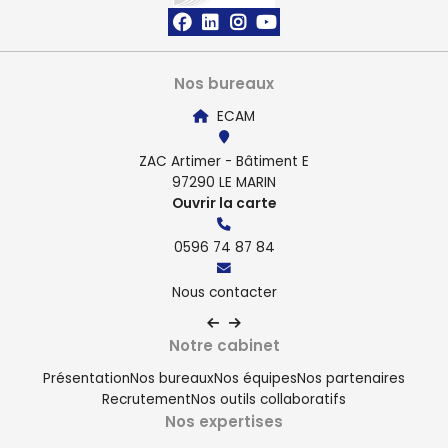
Gestion RH et paie
Nos bureaux
ECAM
ZAC Artimer - Bâtiment E
97290 LE MARIN
Ouvrir la carte
0596 74 87 84
Nous contacter
Notre cabinet
Présentation
Nos bureaux
Nos équipes
Nos partenaires
Recrutement
Nos outils collaboratifs
Nos expertises